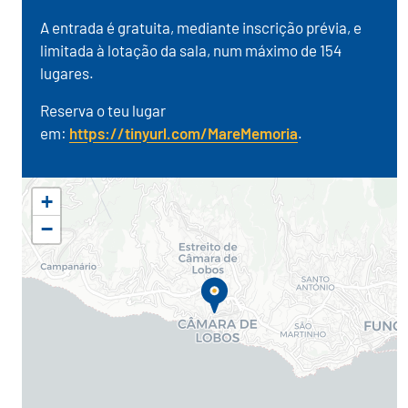
A entrada é gratuita, mediante inscrição prévia, e
limitada à lotação da sala, num máximo de 154
lugares.
Reserva o teu lugar
em:
https://tinyurl.com/MareMemoria
.
+
−