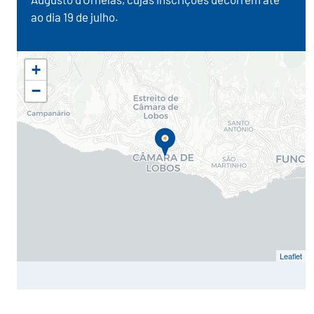
ao dia 19 de julho.
+
−
Leaflet