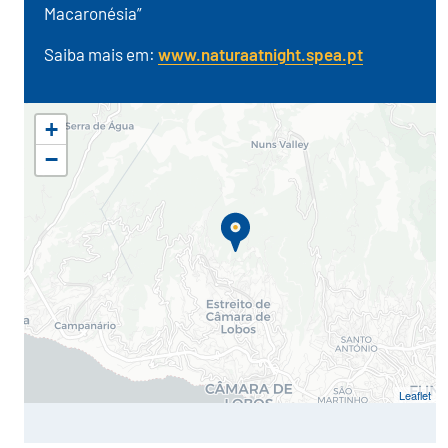
Macaronésia”
Saiba mais em:
www.naturaatnight.spea.pt
+
−
Leaflet