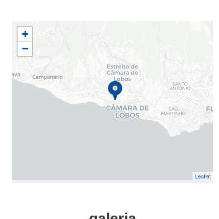
+
−
Leaflet
galeria