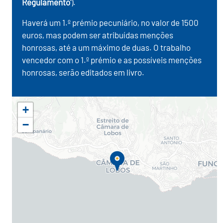
Regulamento'
).
Haverá um 1.º prémio pecuniário, no valor de 1500
euros, mas podem ser atribuídas menções
honrosas, até a um máximo de duas. O trabalho
vencedor com o 1.º prémio e as possíveis menções
honrosas, serão editados em livro.
+
−