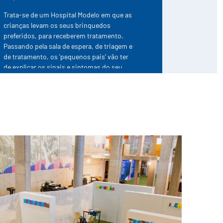
Trata-se de um Hospital Modelo em que as
crianças levam os seus brinquedos
preferidos, para receberem tratamento.
Passando pela sala de espera, de triagem e
de tratamento, os 'pequenos pais’ vão ter
de explicar os sinais e sintomas do seu
'filhote', ouvir e compreender o
diagnóstico e aplicar os curativos.
Tudo isto para que a criança conheça os
elementos constituintes de um hospital e
se familiarize com o que lá é feito. Esta
abordagem permite explorar potenciais
receios da criança e tentar eliminar os
mesmos.