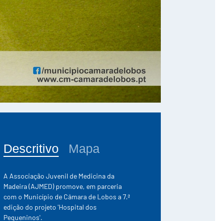
Descritivo
Mapa
A Associação Juvenil de Medicina da
Madeira (AJMED) promove, em parceria
com o Município de Câmara de Lobos a 7.ª
edição do projeto 'Hospital dos
Pequeninos'.